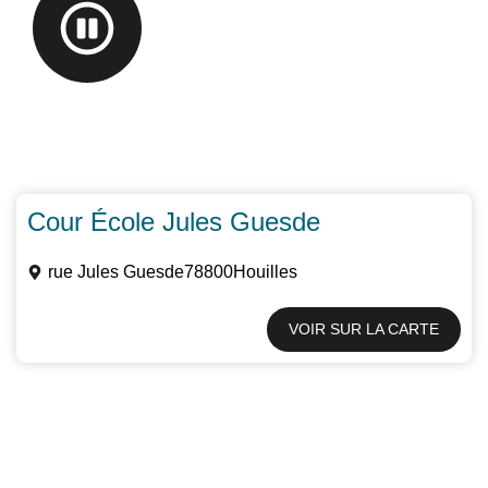
Cour École Jules Guesde
rue Jules Guesde
78800
Houilles
VOIR SUR LA CARTE