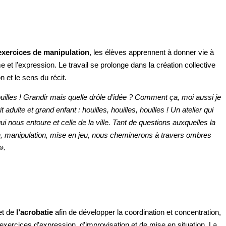
exercices de manipulation
, les élèves apprennent à donner vie à
et l’expression. Le travail se prolonge dans la création collective
n et le sens du récit.
 houilles ! Grandir mais quelle drôle d’idée ? Comment ça, moi aussi je
 adulte et grand enfant : houilles, houilles, houilles ! Un atelier qui
qui nous entoure et celle de la ville. Tant de questions auxquelles la
, manipulation, mise en jeu, nous cheminerons à travers ombres
».
t de
l’
acrobatie
afin de développer la coordination et concentration,
 e
xercices d’expression, d’improvisation et de mise en situation. La