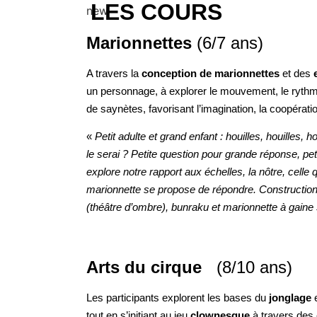
LES COURS
Marionnettes
(6/7 ans)
A travers la
conception de marionnettes
et des
un personnage, à explorer le mouvement, le rythme 
de saynètes, favorisant l’imagination, la coopératio
«
Petit adulte et grand enfant : houilles, houilles,
le serai ? Petite question pour grande réponse, petit
explore notre rapport aux échelles, la nôtre, celle 
marionnette se propose de répondre. Construction
(théâtre d’ombre), bunraku et marionnette à gaine 
Arts du cirque
(8/10 ans)
Les participants explorent les bases du
jonglage
e
tout en s’initiant au jeu
clownesque
à travers des