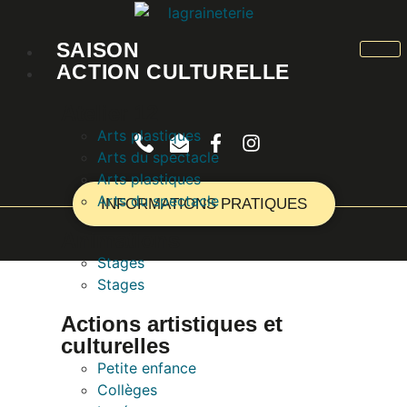
SAISON
ACTION CULTURELLE
Atelier 12
Arts plastiques
Arts du spectacle
Arts plastiques
Arts du spectacle
INFORMATIONS PRATIQUES
Animations
Stages
Stages
Actions artistiques et
culturelles
Petite enfance
Collèges