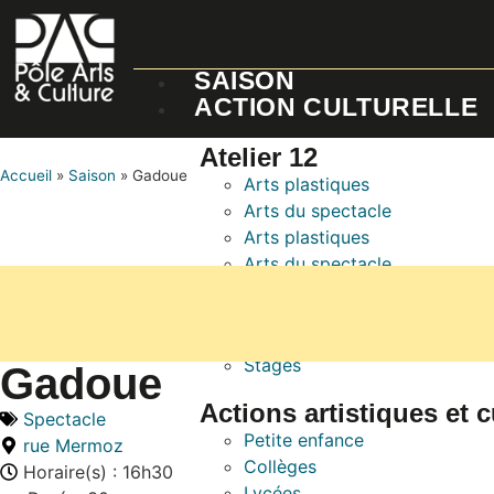
SAISON
ACTION CULTURELLE
Atelier 12
Accueil
»
Saison
»
Gadoue
Arts plastiques
Arts du spectacle
Arts plastiques
Arts du spectacle
Animations
Stages
Stages
Gadoue
Actions artistiques et c
Spectacle
Petite enfance
rue Mermoz
Collèges
Horaire(s) : 16h30
Lycées