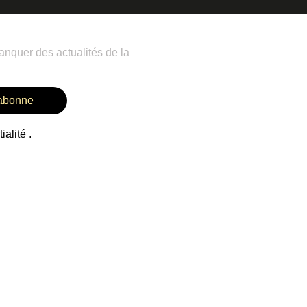
anquer des actualités de la
abonne
alité .