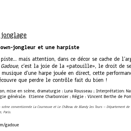
 jonglage
lown-jongleur et une harpiste
piste… mais attention, dans ce décor se cache de l’argi
.
Gadoue
, c’est la joie de la «patouille», le droit de 
 musique d’une harpe jouée en direct, cette performan
écouvre que perdre le contrôle fait du bien !
ion, mise en scène, dramaturgie : Luna Rousseau ; Interprétation: 
Régie générale: Etienne Charbonnier ; Régie : Vincent Berthe de P
 scène conventionnée La Courneuve et Le Château de Blandy les Tours – Département de Se
, Paris.
com/gadoue