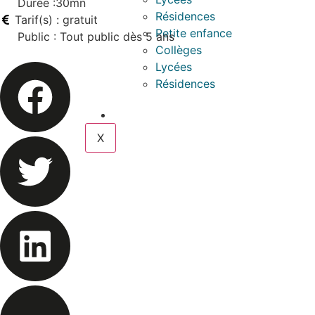
Durée :30mn
Résidences
Tarif(s) : gratuit
Petite enfance
Public : Tout public dès 5 ans
Collèges
Lycées
Résidences
BILLETTERIE
X